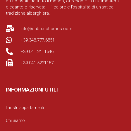
Bruno ospiti da tutto il mondo, offrendo – in un’atmosfera
elegante e riservata – il calore e l’ospitalità di un’antica
tradizione alberghiera.
info@dabrunohomes.com
+39.348.777.6851
+39.041.2411546
+39.041.5221157
INFORMAZIONI UTILI
I nostri appartamenti
Chi Siamo