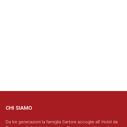
CHI SIAMO
Da tre generazioni la famiglia Sartore accoglie all’ Hotel da