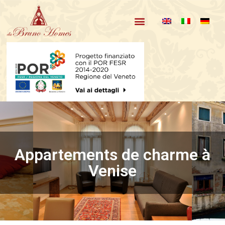
Nos appartements
Qui sommes-nous et reviews
Appartements de charme à
Venise