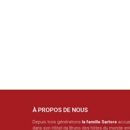
À PROPOS DE NOUS
Depuis trois générations
la famille Sartore
accuei
dans son Hôtel da Bruno des hôtes du monde enti