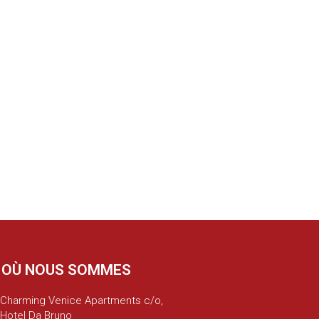
OÙ NOUS SOMMES
Charming Venice Apartments c/o,
Hotel Da Bruno