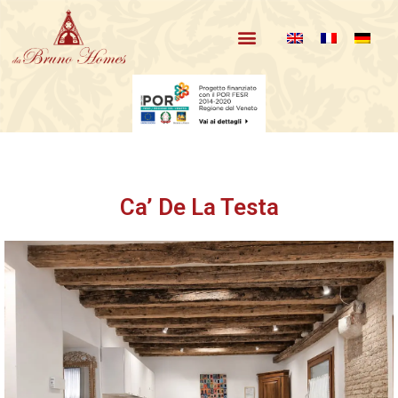
I nostri appartamenti
Ca’ De La Testa