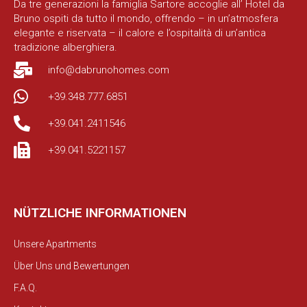
Da tre generazioni la famiglia Sartore accoglie all’ Hotel da
Bruno ospiti da tutto il mondo, offrendo – in un’atmosfera
elegante e riservata – il calore e l’ospitalità di un’antica
tradizione alberghiera.
info@dabrunohomes.com
+39.348.777.6851
+39.041.2411546
+39.041.5221157
NÜTZLICHE INFORMATIONEN
Unsere Apartments
Über Uns und Bewertungen
F.A.Q.