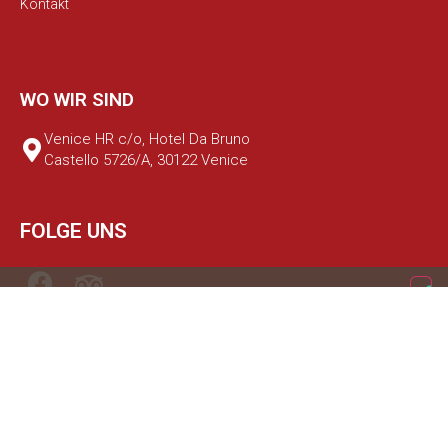
Kontakt
WO WIR SIND
Venice HR c/o, Hotel Da Bruno
Castello 5726/A, 30122 Venice
FOLGE UNS
© 2022 CHARMING VENICE S.R.L. – P.IVA e C.F. 03800960274 – REA
n. 339982
Datenschutzerklärung
Cookie-Richtlinie